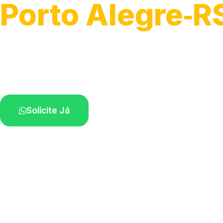
Porto Alegre‑R
Soluções rápidas para entupimentos.
Atendimento ágil próximo de você.
Solicite Já