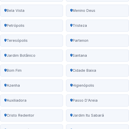
Bela Vista
Menino Deus
Petrópolis
Tristeza
Teresópolis
Partenon
Jardim Botânico
Santana
Bom Fim
Cidade Baixa
Azenha
Higienópolis
Auxiliadora
Passo D'Areia
Cristo Redentor
Jardim Itu Sabará