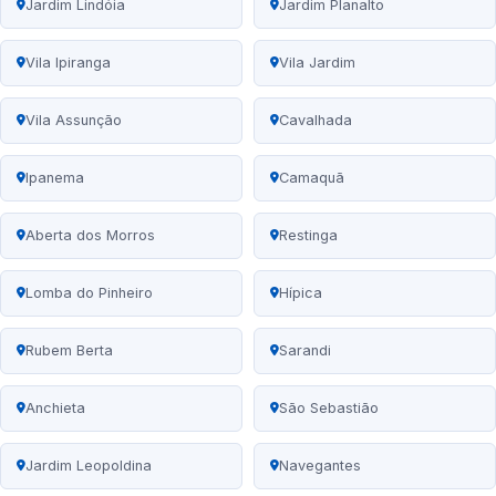
Jardim Lindóia
Jardim Planalto
Vila Ipiranga
Vila Jardim
Vila Assunção
Cavalhada
Ipanema
Camaquã
Aberta dos Morros
Restinga
Lomba do Pinheiro
Hípica
Rubem Berta
Sarandi
Anchieta
São Sebastião
Jardim Leopoldina
Navegantes