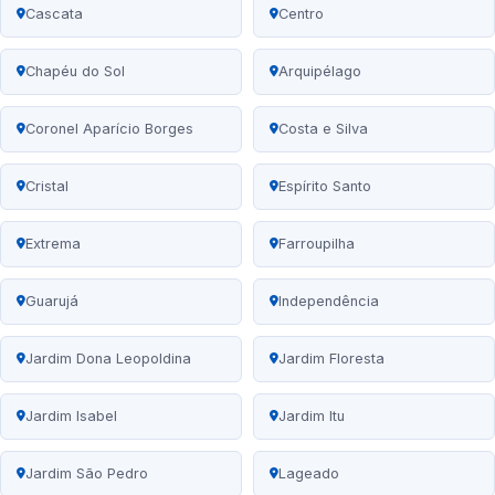
Cascata
Centro
Chapéu do Sol
Arquipélago
Coronel Aparício Borges
Costa e Silva
Cristal
Espírito Santo
Extrema
Farroupilha
Guarujá
Independência
Jardim Dona Leopoldina
Jardim Floresta
Jardim Isabel
Jardim Itu
Jardim São Pedro
Lageado