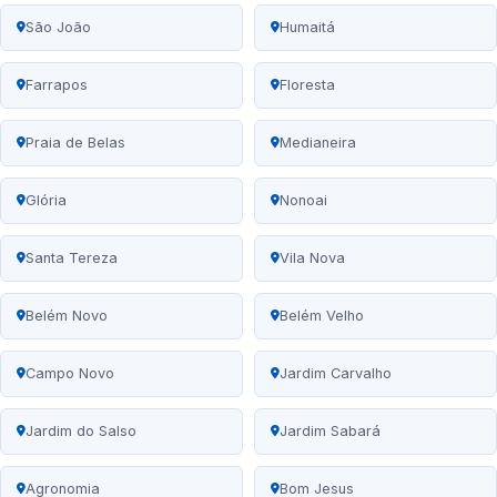
São João
Humaitá
Farrapos
Floresta
Praia de Belas
Medianeira
Glória
Nonoai
Santa Tereza
Vila Nova
Belém Novo
Belém Velho
Campo Novo
Jardim Carvalho
Jardim do Salso
Jardim Sabará
Agronomia
Bom Jesus