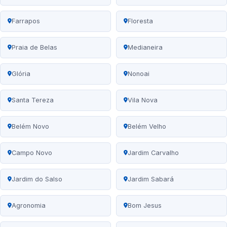
Farrapos
Floresta
Praia de Belas
Medianeira
Glória
Nonoai
Santa Tereza
Vila Nova
Belém Novo
Belém Velho
Campo Novo
Jardim Carvalho
Jardim do Salso
Jardim Sabará
Agronomia
Bom Jesus