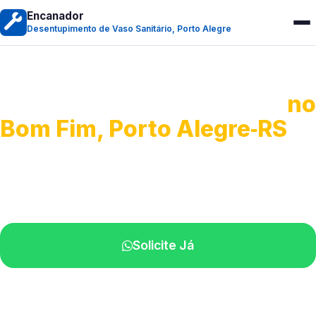
Encanador
Desentupimento de Vaso Sanitário, Porto Alegre
Desentupimento de Vaso
no
Bom Fim, Porto Alegre‑RS
Soluções rápidas para entupimentos.
Atendimento ágil próximo de você.
Solicite Já