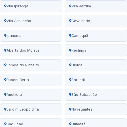
Vila Ipiranga
Vila Jardim
Vila Assunção
Cavalhada
Ipanema
Camaquã
Aberta dos Morros
Restinga
Lomba do Pinheiro
Hípica
Rubem Berta
Sarandi
Anchieta
São Sebastião
Jardim Leopoldina
Navegantes
São João
Humaitá