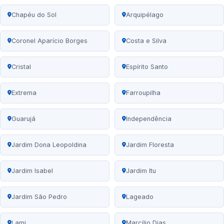
Chapéu do Sol
Arquipélago
Coronel Aparício Borges
Costa e Silva
Cristal
Espírito Santo
Extrema
Farroupilha
Guarujá
Independência
Jardim Dona Leopoldina
Jardim Floresta
Jardim Isabel
Jardim Itu
Jardim São Pedro
Lageado
Lami
Marcílio Dias