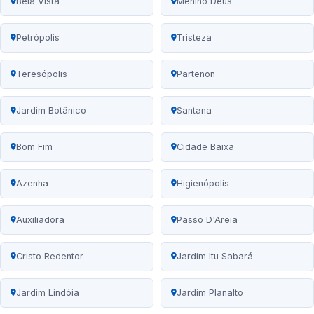
Bela Vista
Menino Deus
Petrópolis
Tristeza
Teresópolis
Partenon
Jardim Botânico
Santana
Bom Fim
Cidade Baixa
Azenha
Higienópolis
Auxiliadora
Passo D'Areia
Cristo Redentor
Jardim Itu Sabará
Jardim Lindóia
Jardim Planalto