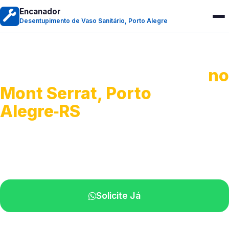
Encanador
Desentupimento de Vaso Sanitário, Porto Alegre
Desentupimento de Vaso
no
Mont Serrat, Porto
Alegre‑RS
Soluções rápidas para entupimentos.
Atendimento ágil próximo de você.
Solicite Já