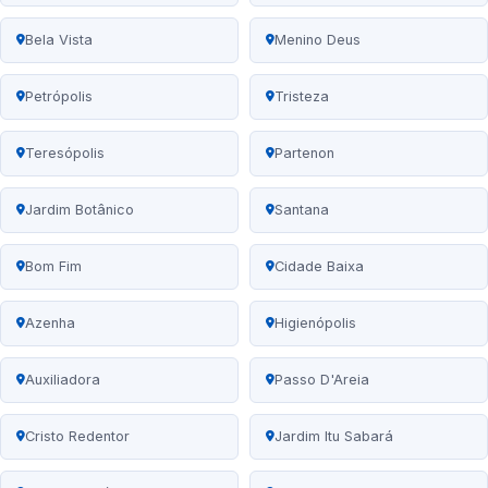
Bela Vista
Menino Deus
Petrópolis
Tristeza
Teresópolis
Partenon
Jardim Botânico
Santana
Bom Fim
Cidade Baixa
Azenha
Higienópolis
Auxiliadora
Passo D'Areia
Cristo Redentor
Jardim Itu Sabará