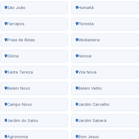
São João
Humaitá
Farrapos
Floresta
Praia de Belas
Medianeira
Glória
Nonoai
Santa Tereza
Vila Nova
Belém Novo
Belém Velho
Campo Novo
Jardim Carvalho
Jardim do Salso
Jardim Sabará
Agronomia
Bom Jesus