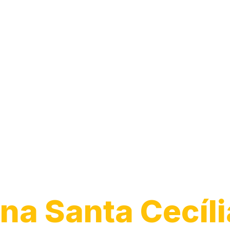
Desentupiment
Vaso
na Santa Cecíli