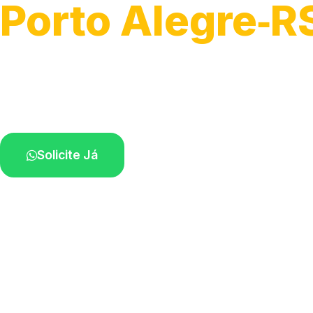
Porto Alegre‑R
Soluções rápidas para entupimentos.
Atendimento ágil próximo de você.
Solicite Já