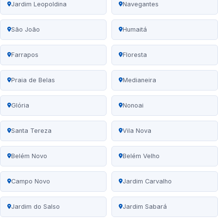
Jardim Leopoldina
Navegantes
São João
Humaitá
Farrapos
Floresta
Praia de Belas
Medianeira
Glória
Nonoai
Santa Tereza
Vila Nova
Belém Novo
Belém Velho
Campo Novo
Jardim Carvalho
Jardim do Salso
Jardim Sabará