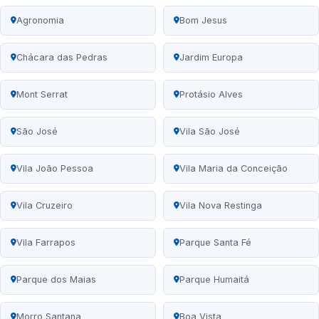
Agronomia
Bom Jesus
Chácara das Pedras
Jardim Europa
Mont Serrat
Protásio Alves
São José
Vila São José
Vila João Pessoa
Vila Maria da Conceição
Vila Cruzeiro
Vila Nova Restinga
Vila Farrapos
Parque Santa Fé
Parque dos Maias
Parque Humaitá
Morro Santana
Boa Vista