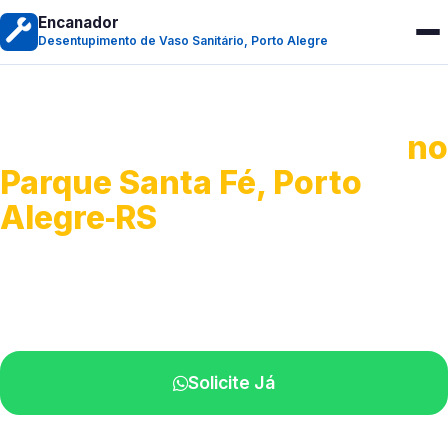
Encanador
Desentupimento de Vaso Sanitário, Porto Alegre
Desentupimento de Vaso
no
Parque Santa Fé, Porto
Alegre‑RS
Soluções rápidas para entupimentos.
Atendimento ágil próximo de você.
Solicite Já