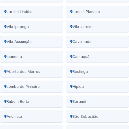
Jardim Lindóia
Jardim Planalto
Vila Ipiranga
Vila Jardim
Vila Assunção
Cavalhada
Ipanema
Camaquã
Aberta dos Morros
Restinga
Lomba do Pinheiro
Hípica
Rubem Berta
Sarandi
Anchieta
São Sebastião