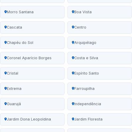
Morro Santana
Boa Vista
Cascata
Centro
Chapéu do Sol
Arquipélago
Coronel Aparício Borges
Costa e Silva
Cristal
Espírito Santo
Extrema
Farroupilha
Guarujá
Independência
Jardim Dona Leopoldina
Jardim Floresta