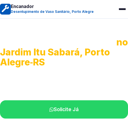
Encanador
Desentupimento de Vaso Sanitário, Porto Alegre
Desentupimento de Vaso
no
Jardim Itu Sabará, Porto
Alegre‑RS
Soluções rápidas para entupimentos.
Atendimento ágil próximo de você.
Solicite Já