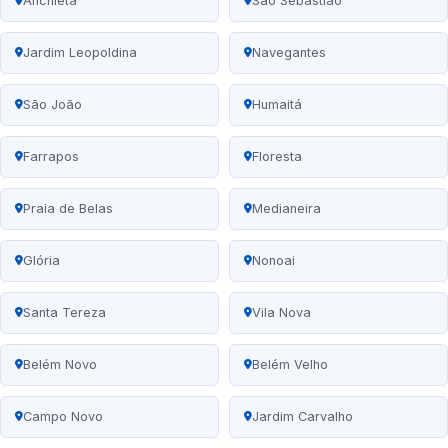
Anchieta
São Sebastião
Jardim Leopoldina
Navegantes
São João
Humaitá
Farrapos
Floresta
Praia de Belas
Medianeira
Glória
Nonoai
Santa Tereza
Vila Nova
Belém Novo
Belém Velho
Campo Novo
Jardim Carvalho