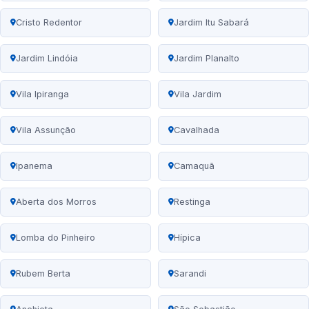
Cristo Redentor
Jardim Itu Sabará
Jardim Lindóia
Jardim Planalto
Vila Ipiranga
Vila Jardim
Vila Assunção
Cavalhada
Ipanema
Camaquã
Aberta dos Morros
Restinga
Lomba do Pinheiro
Hípica
Rubem Berta
Sarandi