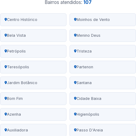
Bairros atendidos:
107
Centro Histórico
Moinhos de Vento
Bela Vista
Menino Deus
Petrópolis
Tristeza
Teresópolis
Partenon
Jardim Botânico
Santana
Bom Fim
Cidade Baixa
Azenha
Higienópolis
Auxiliadora
Passo D'Areia