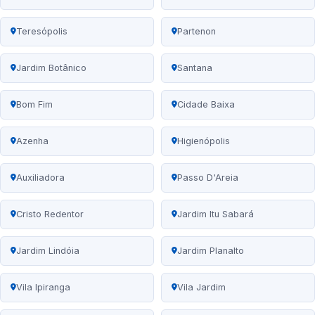
Teresópolis
Partenon
Jardim Botânico
Santana
Bom Fim
Cidade Baixa
Azenha
Higienópolis
Auxiliadora
Passo D'Areia
Cristo Redentor
Jardim Itu Sabará
Jardim Lindóia
Jardim Planalto
Vila Ipiranga
Vila Jardim