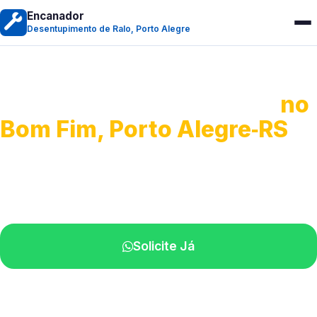
Encanador
Desentupimento de Ralo, Porto Alegre
Desentupimento de Ralo
no
Bom Fim, Porto Alegre‑RS
Serviços de desobstrução de ralos.
Especialistas próximos de você.
Solicite Já