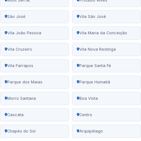
Mont Serrat
Protásio Alves
São José
Vila São José
Vila João Pessoa
Vila Maria da Conceição
Vila Cruzeiro
Vila Nova Restinga
Vila Farrapos
Parque Santa Fé
Parque dos Maias
Parque Humaitá
Morro Santana
Boa Vista
Cascata
Centro
Chapéu do Sol
Arquipélago