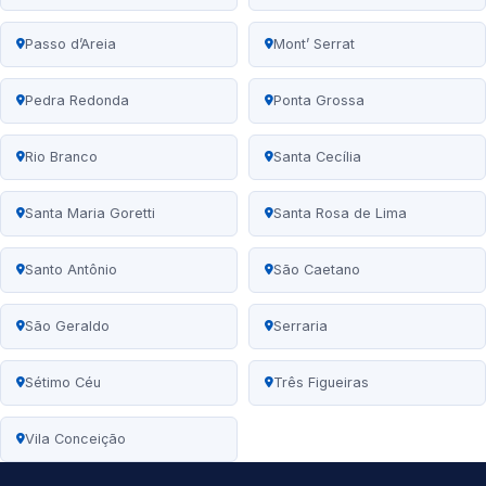
Passo d’Areia
Mont’ Serrat
Pedra Redonda
Ponta Grossa
Rio Branco
Santa Cecília
Santa Maria Goretti
Santa Rosa de Lima
Santo Antônio
São Caetano
São Geraldo
Serraria
Sétimo Céu
Três Figueiras
Vila Conceição