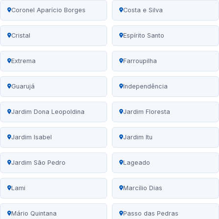
Coronel Aparício Borges
Costa e Silva
Cristal
Espírito Santo
Extrema
Farroupilha
Guarujá
Independência
Jardim Dona Leopoldina
Jardim Floresta
Jardim Isabel
Jardim Itu
Jardim São Pedro
Lageado
Lami
Marcílio Dias
Mário Quintana
Passo das Pedras