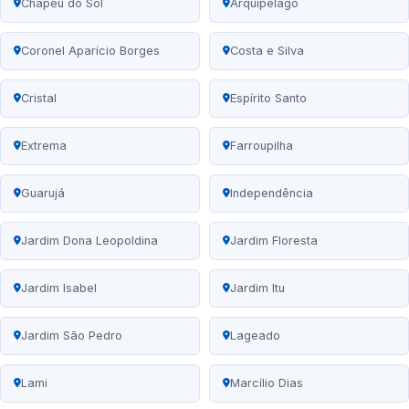
Chapéu do Sol
Arquipélago
Coronel Aparício Borges
Costa e Silva
Cristal
Espírito Santo
Extrema
Farroupilha
Guarujá
Independência
Jardim Dona Leopoldina
Jardim Floresta
Jardim Isabel
Jardim Itu
Jardim São Pedro
Lageado
Lami
Marcílio Dias