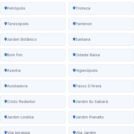
Petrópolis
Tristeza
Teresópolis
Partenon
Jardim Botânico
Santana
Bom Fim
Cidade Baixa
Azenha
Higienópolis
Auxiliadora
Passo D'Areia
Cristo Redentor
Jardim Itu Sabará
Jardim Lindóia
Jardim Planalto
Vila Ipiranga
Vila Jardim