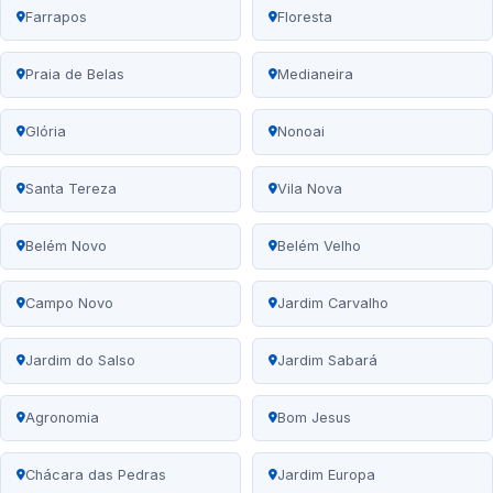
Farrapos
Floresta
Praia de Belas
Medianeira
Glória
Nonoai
Santa Tereza
Vila Nova
Belém Novo
Belém Velho
Campo Novo
Jardim Carvalho
Jardim do Salso
Jardim Sabará
Agronomia
Bom Jesus
Chácara das Pedras
Jardim Europa