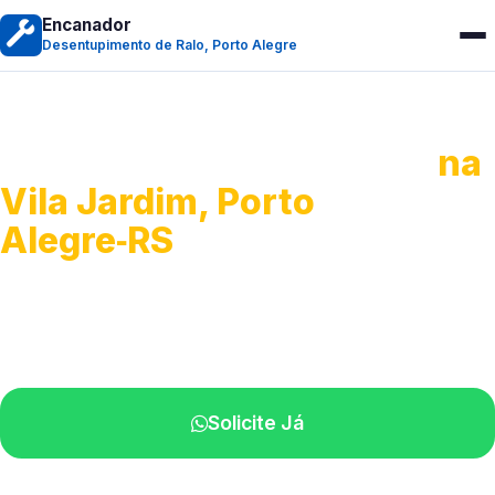
Encanador
Desentupimento de Ralo, Porto Alegre
Desentupimento de Ralo
na
Vila Jardim, Porto
Alegre‑RS
Serviços de desobstrução de ralos.
Especialistas próximos de você.
Solicite Já