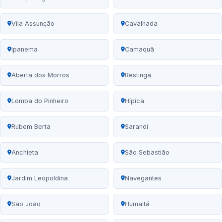
Vila Assunção
Cavalhada
Ipanema
Camaquã
Aberta dos Morros
Restinga
Lomba do Pinheiro
Hípica
Rubem Berta
Sarandi
Anchieta
São Sebastião
Jardim Leopoldina
Navegantes
São João
Humaitá