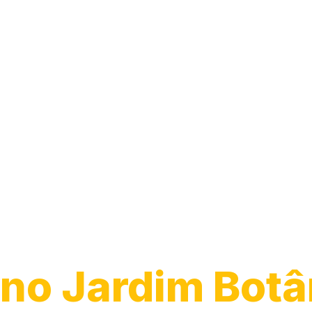
Desentupiment
Ralo
no Jardim Botâ