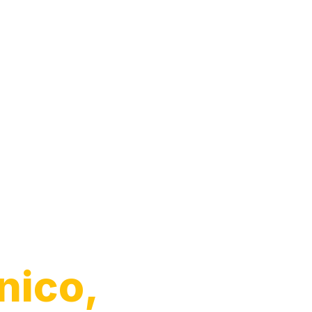
o de
nico,