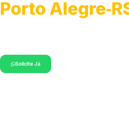
Porto Alegre‑R
Serviços de desobstrução de ralos.
Especialistas próximos de você.
Solicite Já