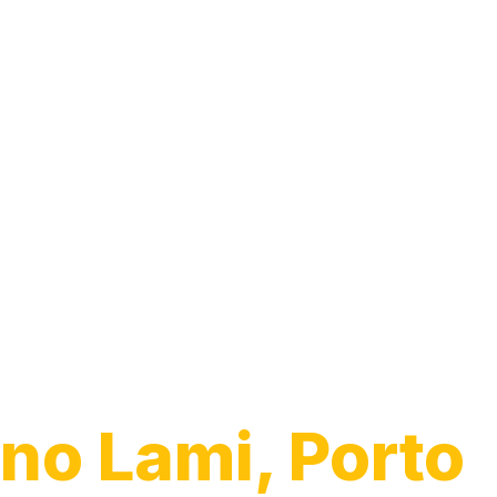
Desentupiment
Ralo
no Lami, Porto