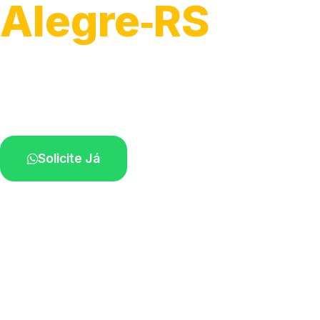
Alegre‑RS
Serviços de desobstrução de ralos.
Especialistas próximos de você.
Solicite Já