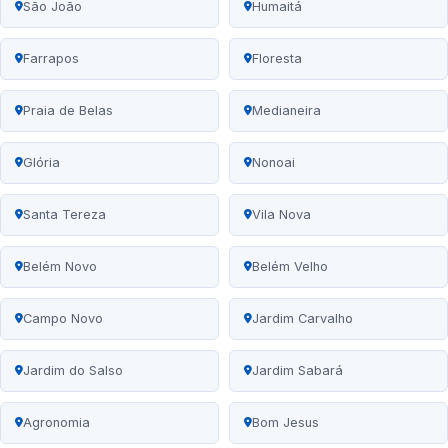
São João
Humaitá
Farrapos
Floresta
Praia de Belas
Medianeira
Glória
Nonoai
Santa Tereza
Vila Nova
Belém Novo
Belém Velho
Campo Novo
Jardim Carvalho
Jardim do Salso
Jardim Sabará
Agronomia
Bom Jesus