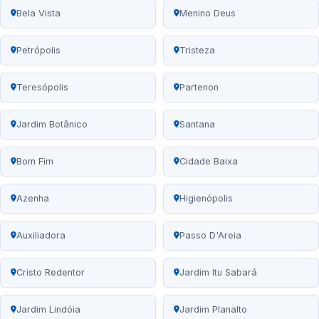
Bela Vista
Menino Deus
Petrópolis
Tristeza
Teresópolis
Partenon
Jardim Botânico
Santana
Bom Fim
Cidade Baixa
Azenha
Higienópolis
Auxiliadora
Passo D'Areia
Cristo Redentor
Jardim Itu Sabará
Jardim Lindóia
Jardim Planalto