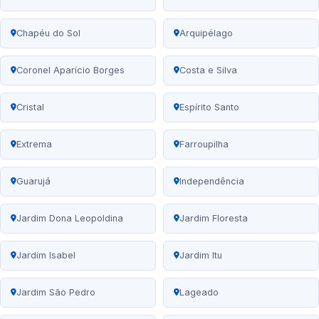
Chapéu do Sol
Arquipélago
Coronel Aparício Borges
Costa e Silva
Cristal
Espírito Santo
Extrema
Farroupilha
Guarujá
Independência
Jardim Dona Leopoldina
Jardim Floresta
Jardim Isabel
Jardim Itu
Jardim São Pedro
Lageado