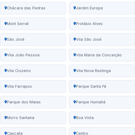
Chácara das Pedras
Jardim Europa
Mont Serrat
Protásio Alves
São José
Vila São José
Vila João Pessoa
Vila Maria da Conceição
Vila Cruzeiro
Vila Nova Restinga
Vila Farrapos
Parque Santa Fé
Parque dos Maias
Parque Humaitá
Morro Santana
Boa Vista
Cascata
Centro