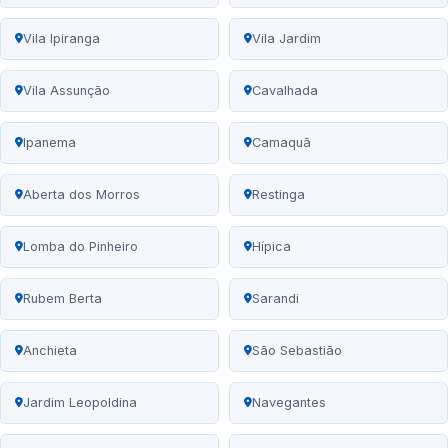
Vila Ipiranga
Vila Jardim
Vila Assunção
Cavalhada
Ipanema
Camaquã
Aberta dos Morros
Restinga
Lomba do Pinheiro
Hípica
Rubem Berta
Sarandi
Anchieta
São Sebastião
Jardim Leopoldina
Navegantes