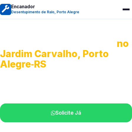
Encanador
Desentupimento de Ralo, Porto Alegre
Desentupimento de Ralo
no
Jardim Carvalho, Porto
Alegre‑RS
Serviços de desobstrução de ralos.
Especialistas próximos de você.
Solicite Já