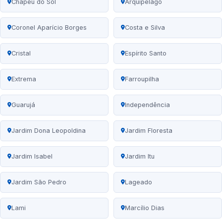
Chapéu do Sol
Arquipélago
Coronel Aparício Borges
Costa e Silva
Cristal
Espírito Santo
Extrema
Farroupilha
Guarujá
Independência
Jardim Dona Leopoldina
Jardim Floresta
Jardim Isabel
Jardim Itu
Jardim São Pedro
Lageado
Lami
Marcílio Dias