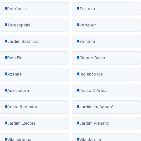
Petrópolis
Tristeza
Teresópolis
Partenon
Jardim Botânico
Santana
Bom Fim
Cidade Baixa
Azenha
Higienópolis
Auxiliadora
Passo D'Areia
Cristo Redentor
Jardim Itu Sabará
Jardim Lindóia
Jardim Planalto
Vila Ipiranga
Vila Jardim