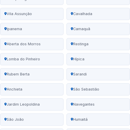
Vila Assunção
Cavalhada
Ipanema
Camaquã
Aberta dos Morros
Restinga
Lomba do Pinheiro
Hípica
Rubem Berta
Sarandi
Anchieta
São Sebastião
Jardim Leopoldina
Navegantes
São João
Humaitá