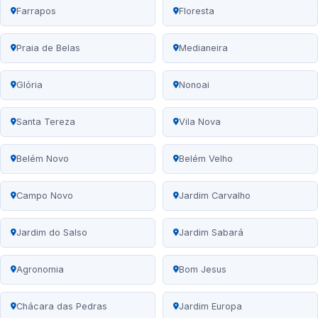
Farrapos
Floresta
Praia de Belas
Medianeira
Glória
Nonoai
Santa Tereza
Vila Nova
Belém Novo
Belém Velho
Campo Novo
Jardim Carvalho
Jardim do Salso
Jardim Sabará
Agronomia
Bom Jesus
Chácara das Pedras
Jardim Europa