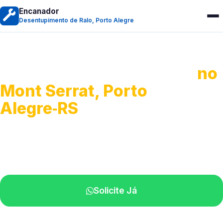
Encanador
Desentupimento de Ralo, Porto Alegre
Desentupimento de Ralo
no
Mont Serrat, Porto
Alegre‑RS
Serviços de desobstrução de ralos.
Especialistas próximos de você.
Solicite Já