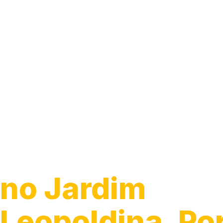
Desentupiment
Ralo
no Jardim
Leopoldina, Po