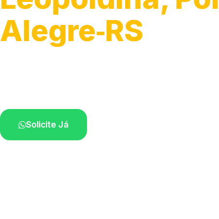
Alegre‑RS
Serviços de desobstrução de ralos.
Especialistas próximos de você.
Solicite Já