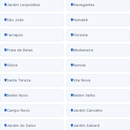
Jardim Leopoldina
Navegantes
São João
Humaitá
Farrapos
Floresta
Praia de Belas
Medianeira
Glória
Nonoai
Santa Tereza
Vila Nova
Belém Novo
Belém Velho
Campo Novo
Jardim Carvalho
Jardim do Salso
Jardim Sabará