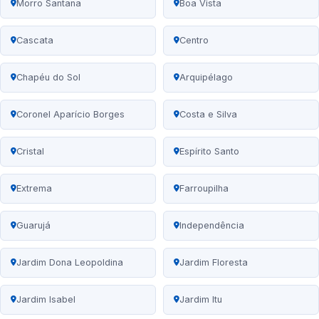
Morro Santana
Boa Vista
Cascata
Centro
Chapéu do Sol
Arquipélago
Coronel Aparício Borges
Costa e Silva
Cristal
Espírito Santo
Extrema
Farroupilha
Guarujá
Independência
Jardim Dona Leopoldina
Jardim Floresta
Jardim Isabel
Jardim Itu