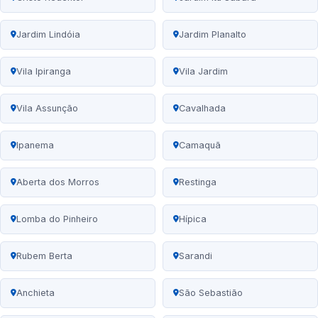
Jardim Lindóia
Jardim Planalto
Vila Ipiranga
Vila Jardim
Vila Assunção
Cavalhada
Ipanema
Camaquã
Aberta dos Morros
Restinga
Lomba do Pinheiro
Hípica
Rubem Berta
Sarandi
Anchieta
São Sebastião