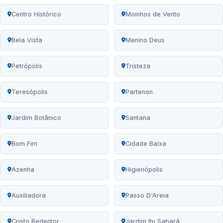
Centro Histórico
Moinhos de Vento
Bela Vista
Menino Deus
Petrópolis
Tristeza
Teresópolis
Partenon
Jardim Botânico
Santana
Bom Fim
Cidade Baixa
Azenha
Higienópolis
Auxiliadora
Passo D'Areia
Cristo Redentor
Jardim Itu Sabará