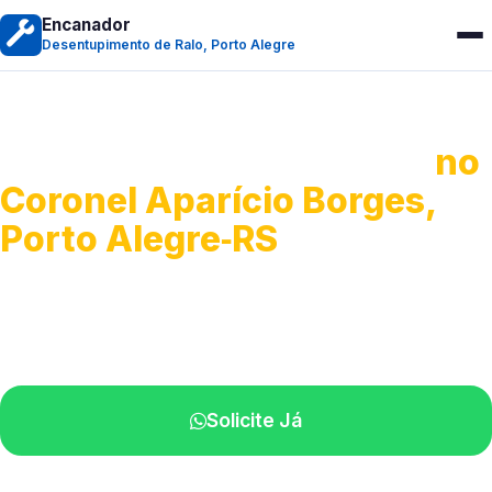
Encanador
Desentupimento de Ralo, Porto Alegre
Desentupimento de Ralo
no
Coronel Aparício Borges,
Porto Alegre‑RS
Serviços de desobstrução de ralos.
Especialistas próximos de você.
Solicite Já