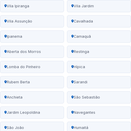
Vila Ipiranga
Vila Jardim
Vila Assunção
Cavalhada
Ipanema
Camaquã
Aberta dos Morros
Restinga
Lomba do Pinheiro
Hípica
Rubem Berta
Sarandi
Anchieta
São Sebastião
Jardim Leopoldina
Navegantes
São João
Humaitá