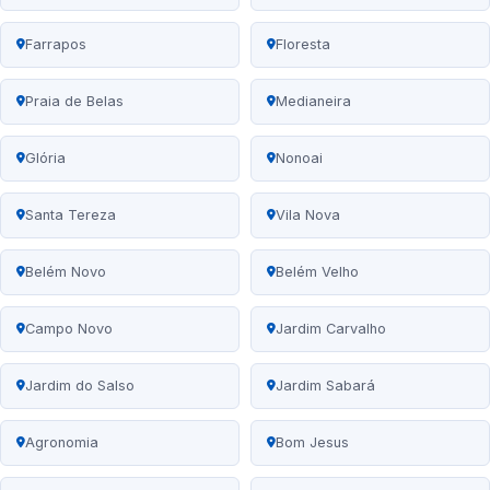
Farrapos
Floresta
Praia de Belas
Medianeira
Glória
Nonoai
Santa Tereza
Vila Nova
Belém Novo
Belém Velho
Campo Novo
Jardim Carvalho
Jardim do Salso
Jardim Sabará
Agronomia
Bom Jesus