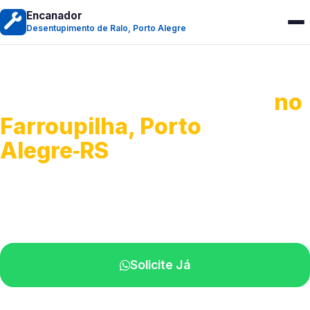
Encanador
Desentupimento de Ralo, Porto Alegre
Desentupimento de Ralo
no
Farroupilha, Porto
Alegre‑RS
Serviços de desobstrução de ralos.
Especialistas próximos de você.
Solicite Já