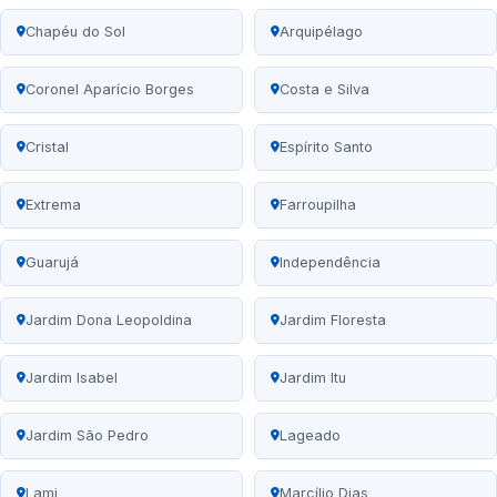
Chapéu do Sol
Arquipélago
Coronel Aparício Borges
Costa e Silva
Cristal
Espírito Santo
Extrema
Farroupilha
Guarujá
Independência
Jardim Dona Leopoldina
Jardim Floresta
Jardim Isabel
Jardim Itu
Jardim São Pedro
Lageado
Lami
Marcílio Dias