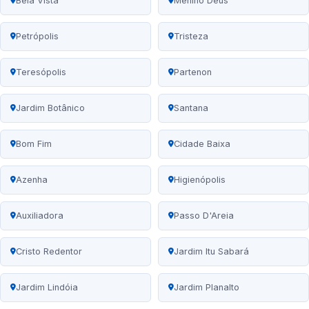
Bela Vista
Menino Deus
Petrópolis
Tristeza
Teresópolis
Partenon
Jardim Botânico
Santana
Bom Fim
Cidade Baixa
Azenha
Higienópolis
Auxiliadora
Passo D'Areia
Cristo Redentor
Jardim Itu Sabará
Jardim Lindóia
Jardim Planalto