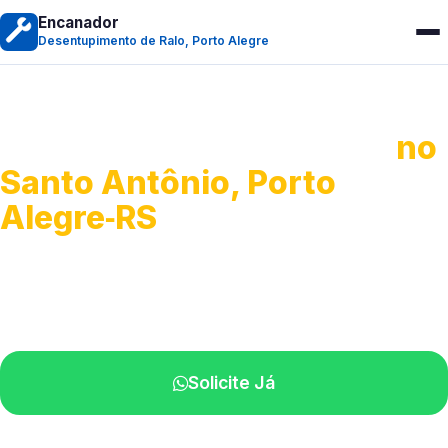
Encanador
Desentupimento de Ralo, Porto Alegre
Desentupimento de Ralo
no
Santo Antônio, Porto
Alegre‑RS
Serviços de desobstrução de ralos.
Especialistas próximos de você.
Solicite Já