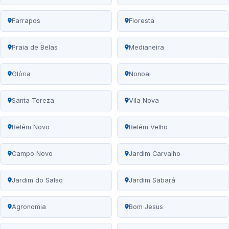
Farrapos
Floresta
Praia de Belas
Medianeira
Glória
Nonoai
Santa Tereza
Vila Nova
Belém Novo
Belém Velho
Campo Novo
Jardim Carvalho
Jardim do Salso
Jardim Sabará
Agronomia
Bom Jesus