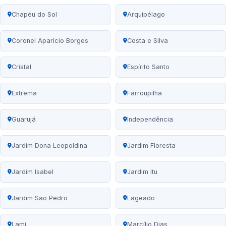
Chapéu do Sol
Arquipélago
Coronel Aparício Borges
Costa e Silva
Cristal
Espírito Santo
Extrema
Farroupilha
Guarujá
Independência
Jardim Dona Leopoldina
Jardim Floresta
Jardim Isabel
Jardim Itu
Jardim São Pedro
Lageado
Lami
Marcílio Dias