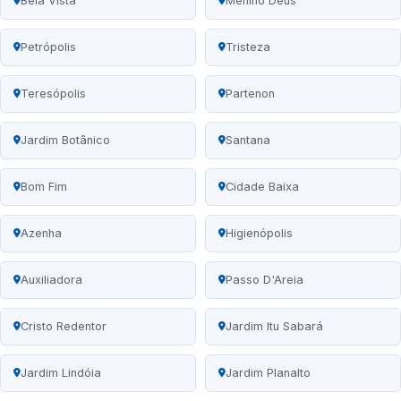
Bela Vista
Menino Deus
Petrópolis
Tristeza
Teresópolis
Partenon
Jardim Botânico
Santana
Bom Fim
Cidade Baixa
Azenha
Higienópolis
Auxiliadora
Passo D'Areia
Cristo Redentor
Jardim Itu Sabará
Jardim Lindóia
Jardim Planalto