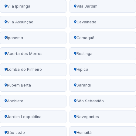
Vila Ipiranga
Vila Jardim
Vila Assunção
Cavalhada
Ipanema
Camaquã
Aberta dos Morros
Restinga
Lomba do Pinheiro
Hípica
Rubem Berta
Sarandi
Anchieta
São Sebastião
Jardim Leopoldina
Navegantes
São João
Humaitá