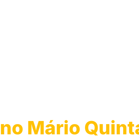
Desentupiment
Ralo
no Mário Quint