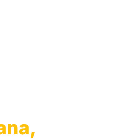
o de
ana,