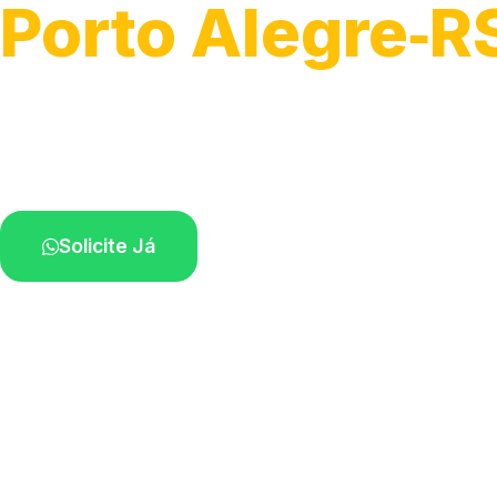
Porto Alegre‑R
Serviços de desobstrução de ralos.
Especialistas próximos de você.
Solicite Já