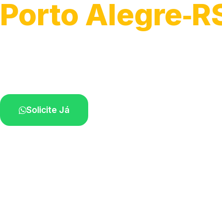
Porto Alegre‑R
Serviços de desobstrução de ralos.
Especialistas próximos de você.
Solicite Já