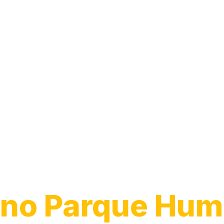
Desentupiment
Ralo
no Parque Huma