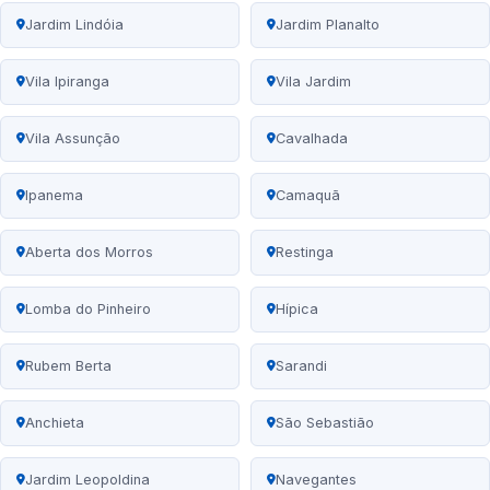
Jardim Lindóia
Jardim Planalto
Vila Ipiranga
Vila Jardim
Vila Assunção
Cavalhada
Ipanema
Camaquã
Aberta dos Morros
Restinga
Lomba do Pinheiro
Hípica
Rubem Berta
Sarandi
Anchieta
São Sebastião
Jardim Leopoldina
Navegantes