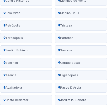
Centro Histórico
Moinhos de Vento
Bela Vista
Menino Deus
Petrópolis
Tristeza
Teresópolis
Partenon
Jardim Botânico
Santana
Bom Fim
Cidade Baixa
Azenha
Higienópolis
Auxiliadora
Passo D'Areia
Cristo Redentor
Jardim Itu Sabará