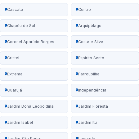
Cascata
Centro
Chapéu do Sol
Arquipélago
Coronel Aparício Borges
Costa e Silva
Cristal
Espírito Santo
Extrema
Farroupilha
Guarujá
Independência
Jardim Dona Leopoldina
Jardim Floresta
Jardim Isabel
Jardim Itu
Jardim São Pedro
Lageado