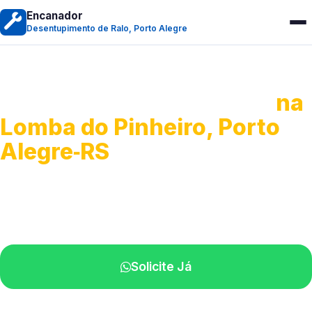
Encanador
Desentupimento de Ralo, Porto Alegre
Desentupimento de Ralo
na
Lomba do Pinheiro, Porto
Alegre‑RS
Serviços de desobstrução de ralos.
Especialistas próximos de você.
Solicite Já