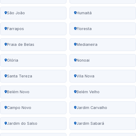
São João
Humaitá
Farrapos
Floresta
Praia de Belas
Medianeira
Glória
Nonoai
Santa Tereza
Vila Nova
Belém Novo
Belém Velho
Campo Novo
Jardim Carvalho
Jardim do Salso
Jardim Sabará