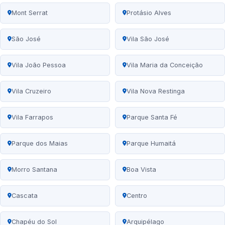
Mont Serrat
Protásio Alves
São José
Vila São José
Vila João Pessoa
Vila Maria da Conceição
Vila Cruzeiro
Vila Nova Restinga
Vila Farrapos
Parque Santa Fé
Parque dos Maias
Parque Humaitá
Morro Santana
Boa Vista
Cascata
Centro
Chapéu do Sol
Arquipélago