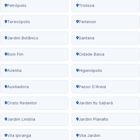
Petrópolis
Tristeza
Teresópolis
Partenon
Jardim Botânico
Santana
Bom Fim
Cidade Baixa
Azenha
Higienópolis
Auxiliadora
Passo D'Areia
Cristo Redentor
Jardim Itu Sabará
Jardim Lindóia
Jardim Planalto
Vila Ipiranga
Vila Jardim