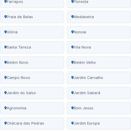
Farrapos
Floresta
Praia de Belas
Medianeira
Glória
Nonoai
Santa Tereza
Vila Nova
Belém Novo
Belém Velho
Campo Novo
Jardim Carvalho
Jardim do Salso
Jardim Sabará
Agronomia
Bom Jesus
Chácara das Pedras
Jardim Europa