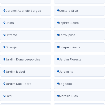
Coronel Aparício Borges
Costa e Silva
Cristal
Espírito Santo
Extrema
Farroupilha
Guarujá
Independência
Jardim Dona Leopoldina
Jardim Floresta
Jardim Isabel
Jardim Itu
Jardim São Pedro
Lageado
Lami
Marcílio Dias