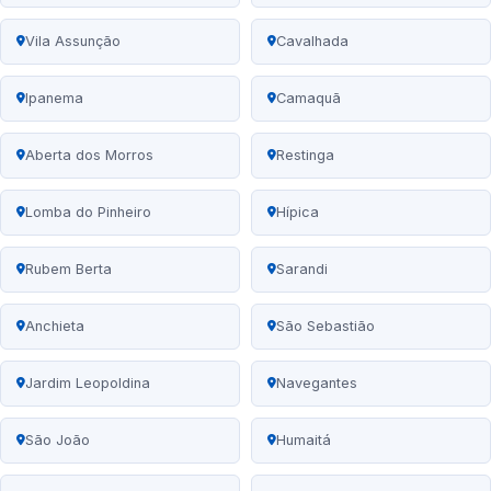
Vila Assunção
Cavalhada
Ipanema
Camaquã
Aberta dos Morros
Restinga
Lomba do Pinheiro
Hípica
Rubem Berta
Sarandi
Anchieta
São Sebastião
Jardim Leopoldina
Navegantes
São João
Humaitá