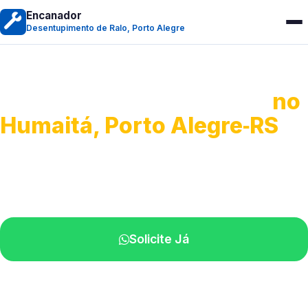
Encanador
Desentupimento de Ralo, Porto Alegre
Desentupimento de Ralo
no
Humaitá, Porto Alegre‑RS
Serviços de desobstrução de ralos.
Especialistas próximos de você.
Solicite Já