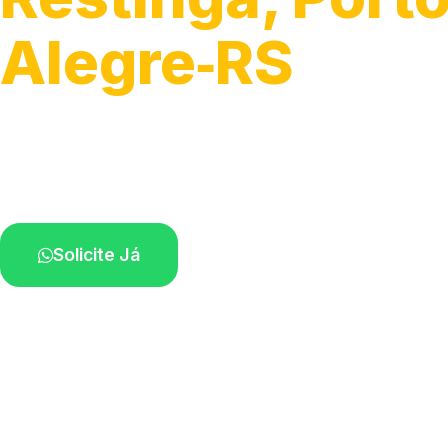
Alegre‑RS
Serviços de desobstrução de ralos.
Especialistas próximos de você.
Solicite Já