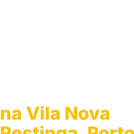
Desentupiment
Ralo
na Vila Nova
Restinga, Port