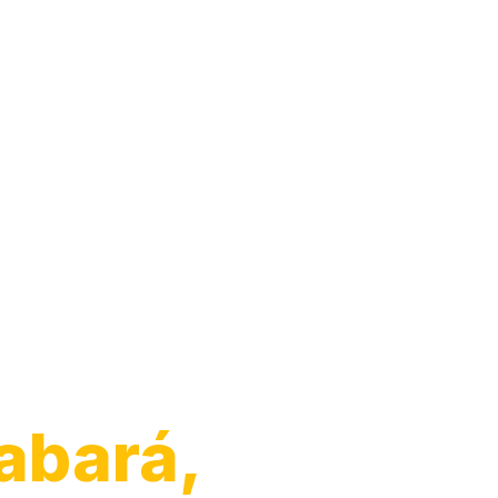
o de
abará,