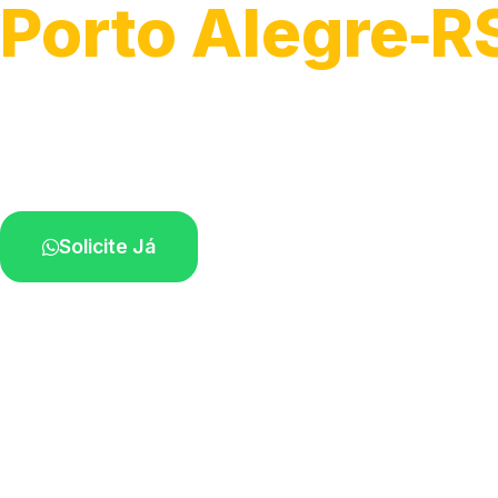
Porto Alegre‑R
Serviços de desobstrução de ralos.
Especialistas próximos de você.
Solicite Já