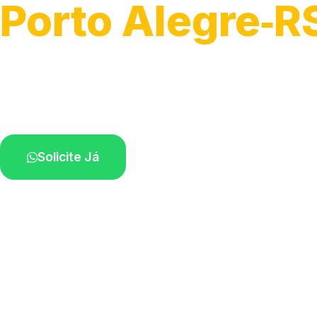
Porto Alegre‑R
Serviços de desobstrução de ralos.
Especialistas próximos de você.
Solicite Já