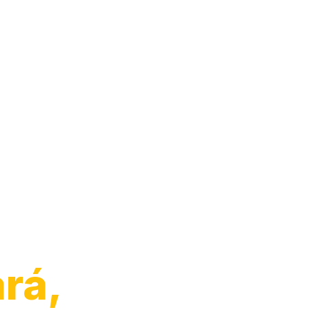
o de
rá,