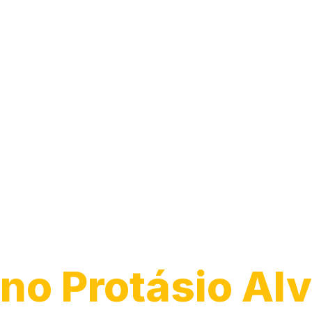
Desentupiment
Ralo
no Protásio Alv