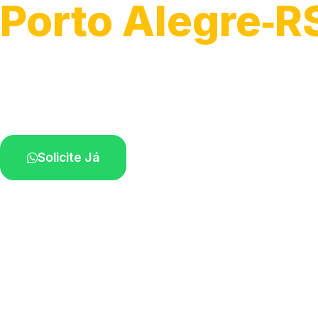
Porto Alegre‑R
Serviços de desobstrução de ralos.
Especialistas próximos de você.
Solicite Já