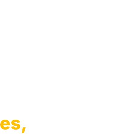
o de
es,