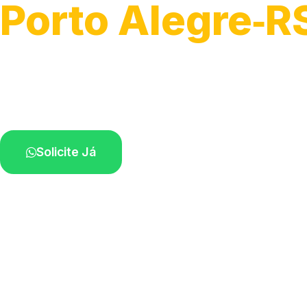
Porto Alegre‑R
Serviços de desobstrução de ralos.
Especialistas próximos de você.
Solicite Já