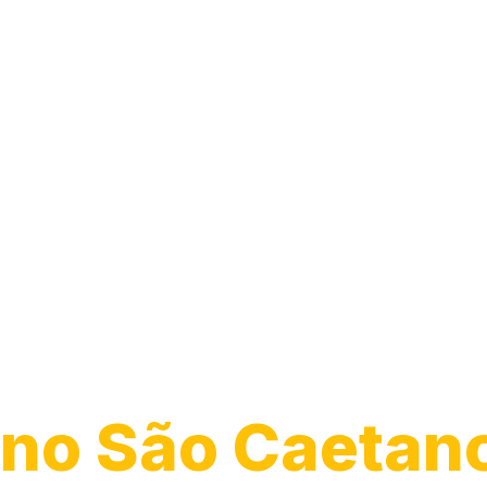
Desentupiment
Ralo
no São Caetan