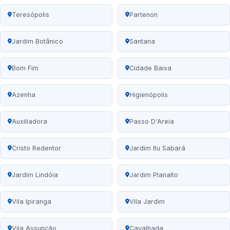
Teresópolis
Partenon
Jardim Botânico
Santana
Bom Fim
Cidade Baixa
Azenha
Higienópolis
Auxiliadora
Passo D'Areia
Cristo Redentor
Jardim Itu Sabará
Jardim Lindóia
Jardim Planalto
Vila Ipiranga
Vila Jardim
Vila Assunção
Cavalhada