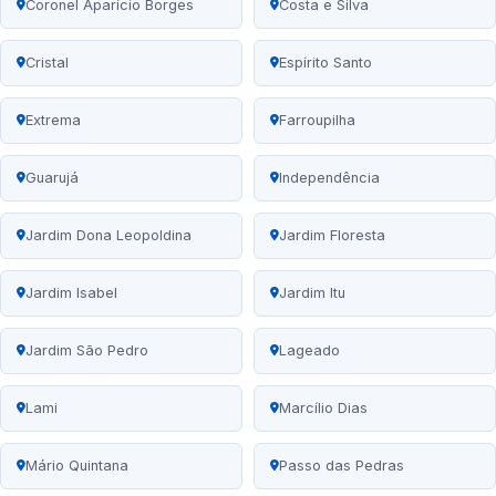
Coronel Aparício Borges
Costa e Silva
Cristal
Espírito Santo
Extrema
Farroupilha
Guarujá
Independência
Jardim Dona Leopoldina
Jardim Floresta
Jardim Isabel
Jardim Itu
Jardim São Pedro
Lageado
Lami
Marcílio Dias
Mário Quintana
Passo das Pedras