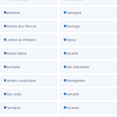
Ipanema
Camaquã
Aberta dos Morros
Restinga
Lomba do Pinheiro
Hípica
Rubem Berta
Sarandi
Anchieta
São Sebastião
Jardim Leopoldina
Navegantes
São João
Humaitá
Farrapos
Floresta