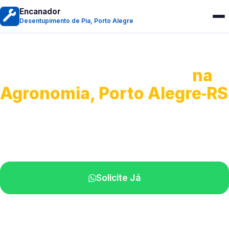
Encanador
Desentupimento de Pia, Porto Alegre
Desentupimento de Pia
na
Agronomia, Porto Alegre‑RS
Soluções completas para desobstrução.
Técnicos disponíveis na sua região.
Solicite Já