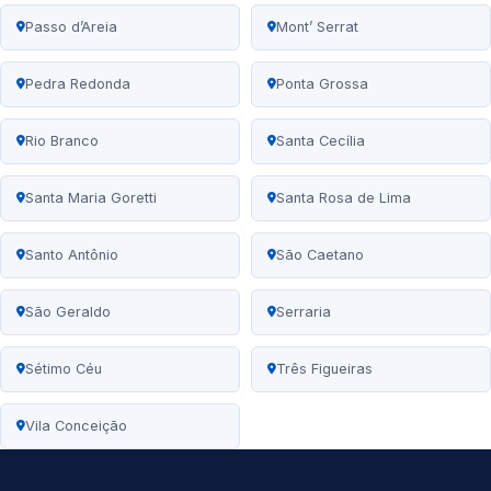
Passo d’Areia
Mont’ Serrat
Pedra Redonda
Ponta Grossa
Rio Branco
Santa Cecília
Santa Maria Goretti
Santa Rosa de Lima
Santo Antônio
São Caetano
São Geraldo
Serraria
Sétimo Céu
Três Figueiras
Vila Conceição