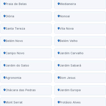
Praia de Belas
Medianeira
Glória
Nonoai
Santa Tereza
Vila Nova
Belém Novo
Belém Velho
Campo Novo
Jardim Carvalho
Jardim do Salso
Jardim Sabará
Agronomia
Bom Jesus
Chácara das Pedras
Jardim Europa
Mont Serrat
Protásio Alves