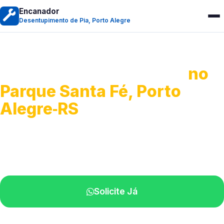
Encanador
Desentupimento de Pia, Porto Alegre
Desentupimento de Pia
no
Parque Santa Fé, Porto
Alegre‑RS
Soluções completas para desobstrução.
Técnicos disponíveis na sua região.
Solicite Já