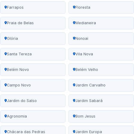
Farrapos
Floresta
Praia de Belas
Medianeira
Glória
Nonoai
Santa Tereza
Vila Nova
Belém Novo
Belém Velho
Campo Novo
Jardim Carvalho
Jardim do Salso
Jardim Sabará
Agronomia
Bom Jesus
Chácara das Pedras
Jardim Europa