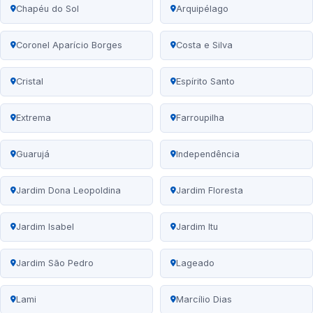
Chapéu do Sol
Arquipélago
Coronel Aparício Borges
Costa e Silva
Cristal
Espírito Santo
Extrema
Farroupilha
Guarujá
Independência
Jardim Dona Leopoldina
Jardim Floresta
Jardim Isabel
Jardim Itu
Jardim São Pedro
Lageado
Lami
Marcílio Dias