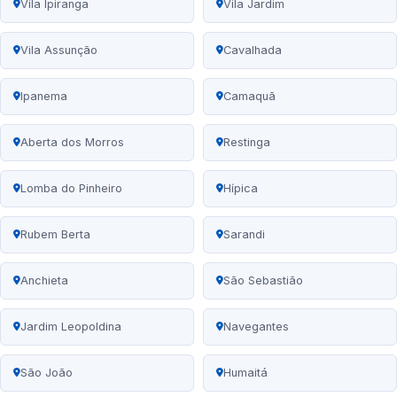
Vila Ipiranga
Vila Jardim
Vila Assunção
Cavalhada
Ipanema
Camaquã
Aberta dos Morros
Restinga
Lomba do Pinheiro
Hípica
Rubem Berta
Sarandi
Anchieta
São Sebastião
Jardim Leopoldina
Navegantes
São João
Humaitá