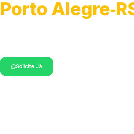
Porto Alegre‑R
Soluções completas para desobstrução.
Técnicos disponíveis na sua região.
Solicite Já