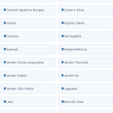
Coronel Aparício Borges
Costa e Silva
Cristal
Espírito Santo
Extrema
Farroupilha
Guarujá
Independência
Jardim Dona Leopoldina
Jardim Floresta
Jardim Isabel
Jardim Itu
Jardim São Pedro
Lageado
Lami
Marcílio Dias