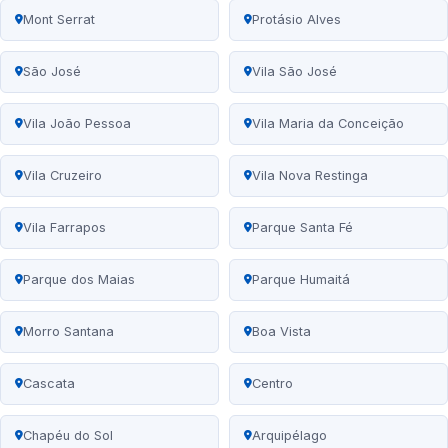
Mont Serrat
Protásio Alves
São José
Vila São José
Vila João Pessoa
Vila Maria da Conceição
Vila Cruzeiro
Vila Nova Restinga
Vila Farrapos
Parque Santa Fé
Parque dos Maias
Parque Humaitá
Morro Santana
Boa Vista
Cascata
Centro
Chapéu do Sol
Arquipélago