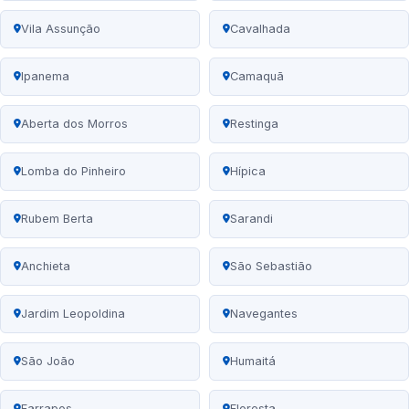
Vila Assunção
Cavalhada
Ipanema
Camaquã
Aberta dos Morros
Restinga
Lomba do Pinheiro
Hípica
Rubem Berta
Sarandi
Anchieta
São Sebastião
Jardim Leopoldina
Navegantes
São João
Humaitá
Farrapos
Floresta