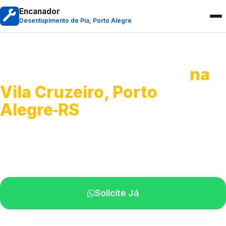
Encanador
Desentupimento de Pia, Porto Alegre
Desentupimento de Pia
na
Vila Cruzeiro, Porto
Alegre‑RS
Soluções completas para desobstrução.
Técnicos disponíveis na sua região.
Solicite Já