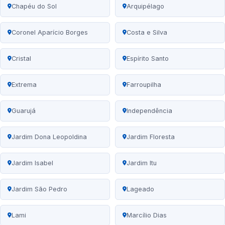
Chapéu do Sol
Arquipélago
Coronel Aparício Borges
Costa e Silva
Cristal
Espírito Santo
Extrema
Farroupilha
Guarujá
Independência
Jardim Dona Leopoldina
Jardim Floresta
Jardim Isabel
Jardim Itu
Jardim São Pedro
Lageado
Lami
Marcílio Dias