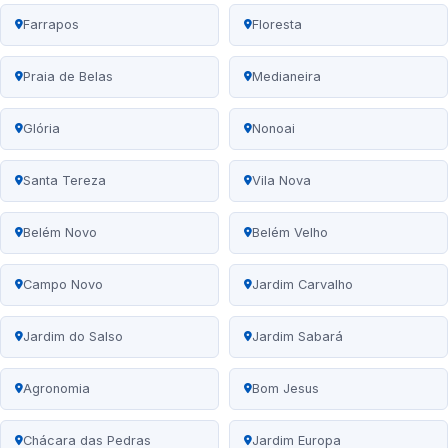
Farrapos
Floresta
Praia de Belas
Medianeira
Glória
Nonoai
Santa Tereza
Vila Nova
Belém Novo
Belém Velho
Campo Novo
Jardim Carvalho
Jardim do Salso
Jardim Sabará
Agronomia
Bom Jesus
Chácara das Pedras
Jardim Europa