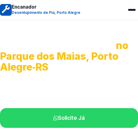
Encanador
Desentupimento de Pia, Porto Alegre
Desentupimento de Pia
no
Parque dos Maias, Porto
Alegre‑RS
Soluções completas para desobstrução.
Técnicos disponíveis na sua região.
Solicite Já