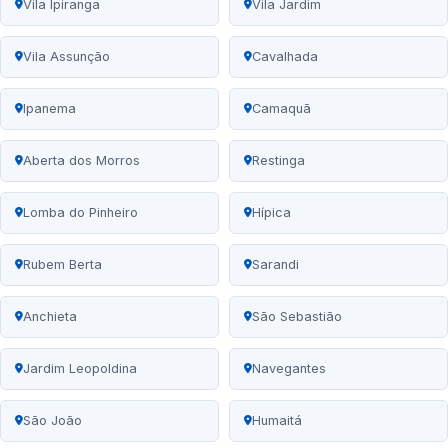
Vila Ipiranga
Vila Jardim
Vila Assunção
Cavalhada
Ipanema
Camaquã
Aberta dos Morros
Restinga
Lomba do Pinheiro
Hípica
Rubem Berta
Sarandi
Anchieta
São Sebastião
Jardim Leopoldina
Navegantes
São João
Humaitá