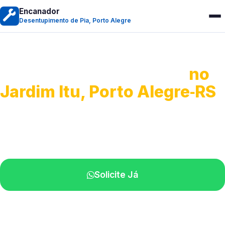
Encanador
Desentupimento de Pia, Porto Alegre
Desentupimento de Pia
no
Jardim Itu, Porto Alegre‑RS
Soluções completas para desobstrução.
Técnicos disponíveis na sua região.
Solicite Já