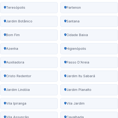
Teresópolis
Partenon
Jardim Botânico
Santana
Bom Fim
Cidade Baixa
Azenha
Higienópolis
Auxiliadora
Passo D'Areia
Cristo Redentor
Jardim Itu Sabará
Jardim Lindóia
Jardim Planalto
Vila Ipiranga
Vila Jardim
Vila Assunção
Cavalhada