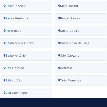
Passo d’Areia
Mont’ Serrat
Pedra Redonda
Ponta Grossa
Rio Branco
Santa Cecília
Santa Maria Goretti
Santa Rosa de Lima
Santo Antônio
São Caetano
São Geraldo
Serraria
Sétimo Céu
Três Figueiras
Vila Conceição