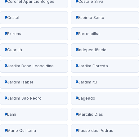
Coronel Aparício Borges
Costa e Silva
Cristal
Espírito Santo
Extrema
Farroupilha
Guarujá
Independência
Jardim Dona Leopoldina
Jardim Floresta
Jardim Isabel
Jardim Itu
Jardim São Pedro
Lageado
Lami
Marcílio Dias
Mário Quintana
Passo das Pedras