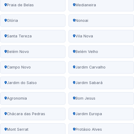
Praia de Belas
Medianeira
Glória
Nonoai
Santa Tereza
Vila Nova
Belém Novo
Belém Velho
Campo Novo
Jardim Carvalho
Jardim do Salso
Jardim Sabará
Agronomia
Bom Jesus
Chácara das Pedras
Jardim Europa
Mont Serrat
Protásio Alves