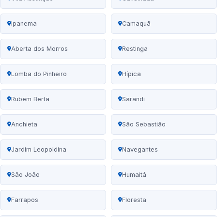
Ipanema
Camaquã
Aberta dos Morros
Restinga
Lomba do Pinheiro
Hípica
Rubem Berta
Sarandi
Anchieta
São Sebastião
Jardim Leopoldina
Navegantes
São João
Humaitá
Farrapos
Floresta