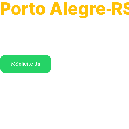
Porto Alegre‑R
Soluções completas para desobstrução.
Técnicos disponíveis na sua região.
Solicite Já