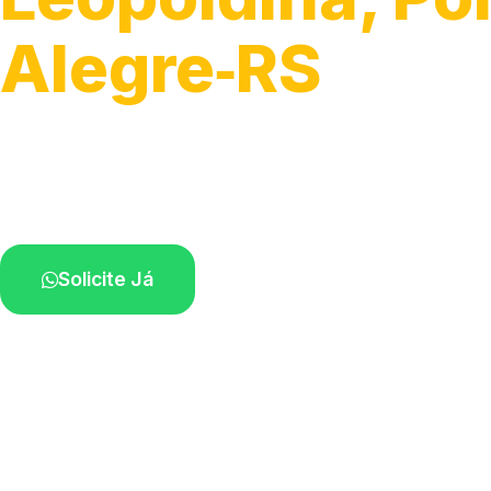
Alegre‑RS
Soluções completas para desobstrução.
Técnicos disponíveis na sua região.
Solicite Já