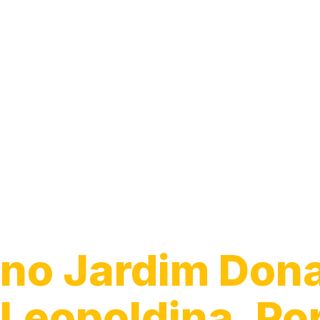
Desentupiment
Pia
no Jardim Don
Leopoldina, Po