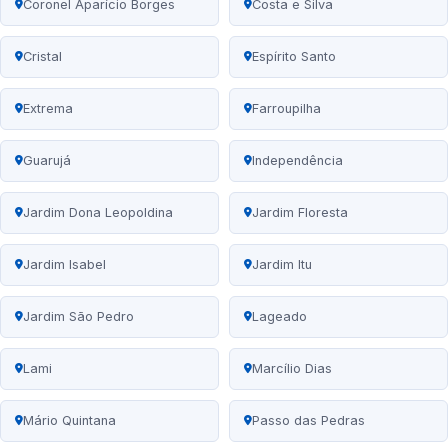
Coronel Aparício Borges
Costa e Silva
Cristal
Espírito Santo
Extrema
Farroupilha
Guarujá
Independência
Jardim Dona Leopoldina
Jardim Floresta
Jardim Isabel
Jardim Itu
Jardim São Pedro
Lageado
Lami
Marcílio Dias
Mário Quintana
Passo das Pedras