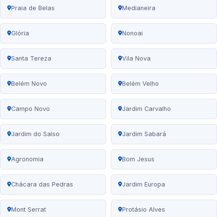
Praia de Belas
Medianeira
Glória
Nonoai
Santa Tereza
Vila Nova
Belém Novo
Belém Velho
Campo Novo
Jardim Carvalho
Jardim do Salso
Jardim Sabará
Agronomia
Bom Jesus
Chácara das Pedras
Jardim Europa
Mont Serrat
Protásio Alves