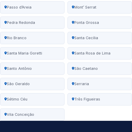
Passo d’Areia
Mont’ Serrat
Pedra Redonda
Ponta Grossa
Rio Branco
Santa Cecília
Santa Maria Goretti
Santa Rosa de Lima
Santo Antônio
São Caetano
São Geraldo
Serraria
Sétimo Céu
Três Figueiras
Vila Conceição