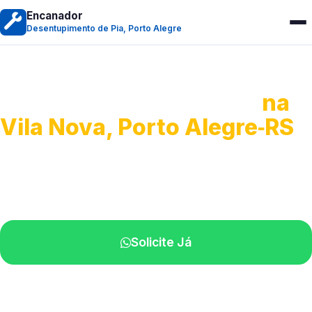
Encanador
Desentupimento de Pia, Porto Alegre
Desentupimento de Pia
na
Vila Nova, Porto Alegre‑RS
Soluções completas para desobstrução.
Técnicos disponíveis na sua região.
Solicite Já