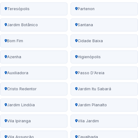
Teresópolis
Partenon
Jardim Botânico
Santana
Bom Fim
Cidade Baixa
Azenha
Higienópolis
Auxiliadora
Passo D'Areia
Cristo Redentor
Jardim Itu Sabará
Jardim Lindóia
Jardim Planalto
Vila Ipiranga
Vila Jardim
Vila Assunção
Cavalhada