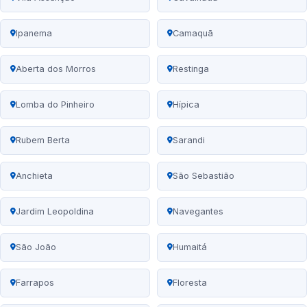
Ipanema
Camaquã
Aberta dos Morros
Restinga
Lomba do Pinheiro
Hípica
Rubem Berta
Sarandi
Anchieta
São Sebastião
Jardim Leopoldina
Navegantes
São João
Humaitá
Farrapos
Floresta