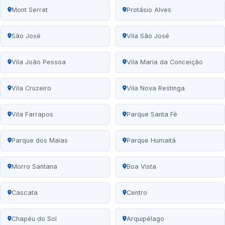
Mont Serrat
Protásio Alves
São José
Vila São José
Vila João Pessoa
Vila Maria da Conceição
Vila Cruzeiro
Vila Nova Restinga
Vila Farrapos
Parque Santa Fé
Parque dos Maias
Parque Humaitá
Morro Santana
Boa Vista
Cascata
Centro
Chapéu do Sol
Arquipélago