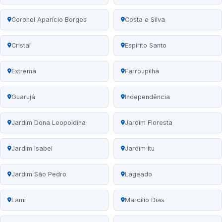
Coronel Aparício Borges
Costa e Silva
Cristal
Espírito Santo
Extrema
Farroupilha
Guarujá
Independência
Jardim Dona Leopoldina
Jardim Floresta
Jardim Isabel
Jardim Itu
Jardim São Pedro
Lageado
Lami
Marcílio Dias