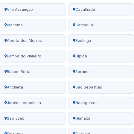
Vila Assunção
Cavalhada
Ipanema
Camaquã
Aberta dos Morros
Restinga
Lomba do Pinheiro
Hípica
Rubem Berta
Sarandi
Anchieta
São Sebastião
Jardim Leopoldina
Navegantes
São João
Humaitá
Farrapos
Floresta