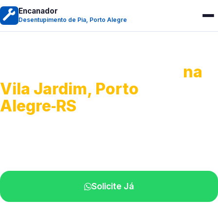
Encanador
Desentupimento de Pia, Porto Alegre
Desentupimento de Pia
na
Vila Jardim, Porto
Alegre‑RS
Soluções completas para desobstrução.
Técnicos disponíveis na sua região.
Solicite Já