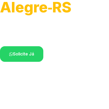
Alegre‑RS
Soluções completas para desobstrução.
Técnicos disponíveis na sua região.
Solicite Já