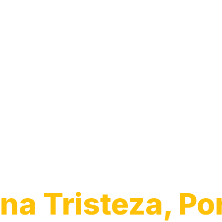
Desentupiment
Pia
na Tristeza, Po