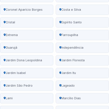
Coronel Aparício Borges
Costa e Silva
Cristal
Espírito Santo
Extrema
Farroupilha
Guarujá
Independência
Jardim Dona Leopoldina
Jardim Floresta
Jardim Isabel
Jardim Itu
Jardim São Pedro
Lageado
Lami
Marcílio Dias