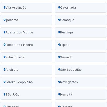
Vila Assunção
Cavalhada
Ipanema
Camaquã
Aberta dos Morros
Restinga
Lomba do Pinheiro
Hípica
Rubem Berta
Sarandi
Anchieta
São Sebastião
Jardim Leopoldina
Navegantes
São João
Humaitá
Farrapos
Floresta