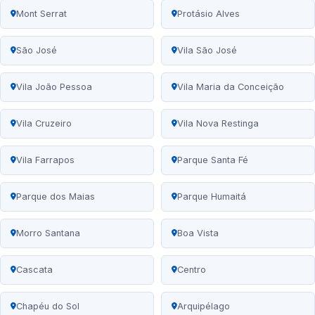
Mont Serrat
Protásio Alves
São José
Vila São José
Vila João Pessoa
Vila Maria da Conceição
Vila Cruzeiro
Vila Nova Restinga
Vila Farrapos
Parque Santa Fé
Parque dos Maias
Parque Humaitá
Morro Santana
Boa Vista
Cascata
Centro
Chapéu do Sol
Arquipélago