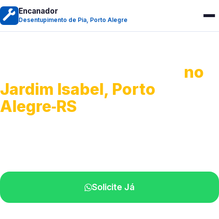
Encanador
Desentupimento de Pia, Porto Alegre
Desentupimento de Pia
no
Jardim Isabel, Porto
Alegre‑RS
Soluções completas para desobstrução.
Técnicos disponíveis na sua região.
Solicite Já