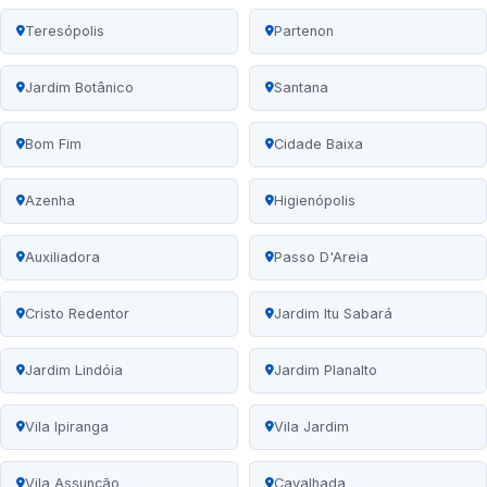
Teresópolis
Partenon
Jardim Botânico
Santana
Bom Fim
Cidade Baixa
Azenha
Higienópolis
Auxiliadora
Passo D'Areia
Cristo Redentor
Jardim Itu Sabará
Jardim Lindóia
Jardim Planalto
Vila Ipiranga
Vila Jardim
Vila Assunção
Cavalhada