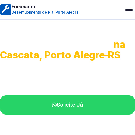
Encanador
Desentupimento de Pia, Porto Alegre
Desentupimento de Pia
na
Cascata, Porto Alegre‑RS
Soluções completas para desobstrução.
Técnicos disponíveis na sua região.
Solicite Já