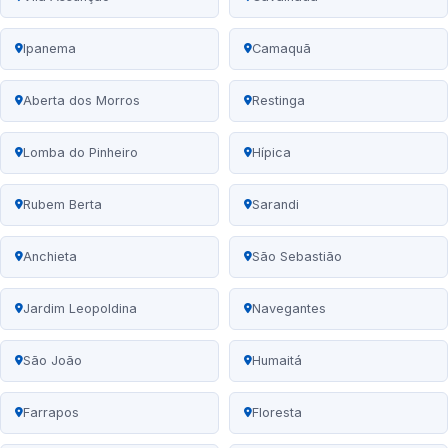
Ipanema
Camaquã
Aberta dos Morros
Restinga
Lomba do Pinheiro
Hípica
Rubem Berta
Sarandi
Anchieta
São Sebastião
Jardim Leopoldina
Navegantes
São João
Humaitá
Farrapos
Floresta