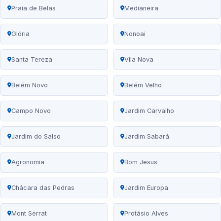
Praia de Belas
Medianeira
Glória
Nonoai
Santa Tereza
Vila Nova
Belém Novo
Belém Velho
Campo Novo
Jardim Carvalho
Jardim do Salso
Jardim Sabará
Agronomia
Bom Jesus
Chácara das Pedras
Jardim Europa
Mont Serrat
Protásio Alves