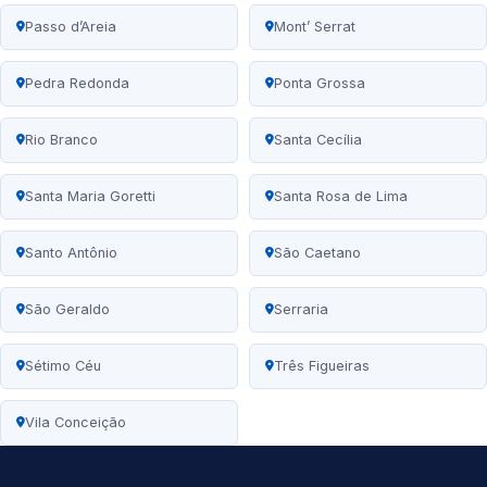
Passo d’Areia
Mont’ Serrat
Pedra Redonda
Ponta Grossa
Rio Branco
Santa Cecília
Santa Maria Goretti
Santa Rosa de Lima
Santo Antônio
São Caetano
São Geraldo
Serraria
Sétimo Céu
Três Figueiras
Vila Conceição