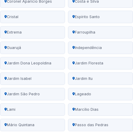
Coronel Aparício Borges
Costa e Silva
Cristal
Espírito Santo
Extrema
Farroupilha
Guarujá
Independência
Jardim Dona Leopoldina
Jardim Floresta
Jardim Isabel
Jardim Itu
Jardim São Pedro
Lageado
Lami
Marcílio Dias
Mário Quintana
Passo das Pedras