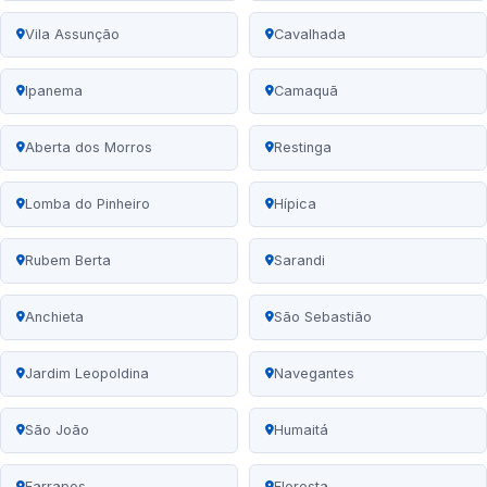
Vila Assunção
Cavalhada
Ipanema
Camaquã
Aberta dos Morros
Restinga
Lomba do Pinheiro
Hípica
Rubem Berta
Sarandi
Anchieta
São Sebastião
Jardim Leopoldina
Navegantes
São João
Humaitá
Farrapos
Floresta