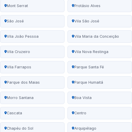
Mont Serrat
Protásio Alves
São José
Vila São José
Vila João Pessoa
Vila Maria da Conceição
Vila Cruzeiro
Vila Nova Restinga
Vila Farrapos
Parque Santa Fé
Parque dos Maias
Parque Humaitá
Morro Santana
Boa Vista
Cascata
Centro
Chapéu do Sol
Arquipélago