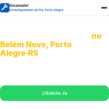
Encanador
Desentupimento de Pia, Porto Alegre
Desentupimento de Pia
no
Belém Novo, Porto
Alegre‑RS
Soluções completas para desobstrução.
Técnicos disponíveis na sua região.
Solicite Já