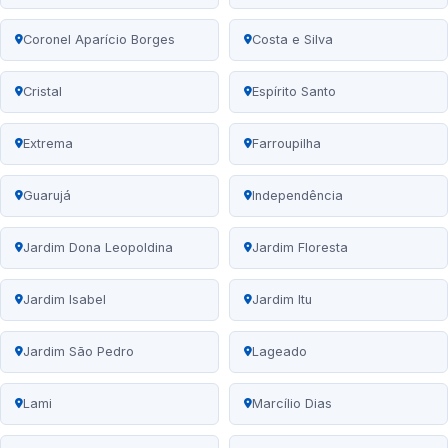
Coronel Aparício Borges
Costa e Silva
Cristal
Espírito Santo
Extrema
Farroupilha
Guarujá
Independência
Jardim Dona Leopoldina
Jardim Floresta
Jardim Isabel
Jardim Itu
Jardim São Pedro
Lageado
Lami
Marcílio Dias