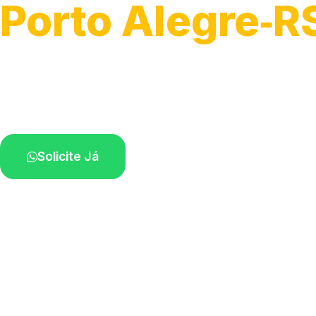
Porto Alegre‑R
Soluções completas para desobstrução.
Técnicos disponíveis na sua região.
Solicite Já