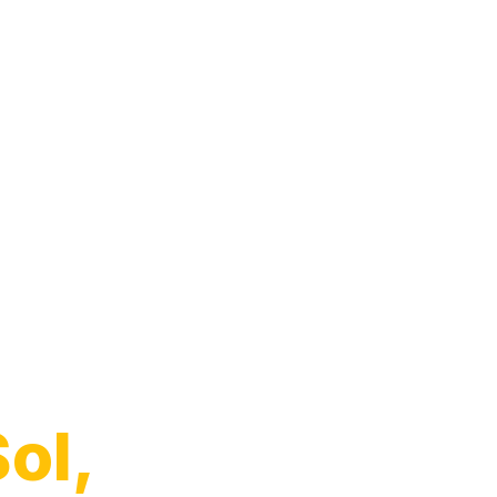
o de
ol,