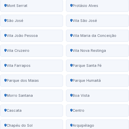
Mont Serrat
Protásio Alves
São José
Vila São José
Vila João Pessoa
Vila Maria da Conceição
Vila Cruzeiro
Vila Nova Restinga
Vila Farrapos
Parque Santa Fé
Parque dos Maias
Parque Humaitá
Morro Santana
Boa Vista
Cascata
Centro
Chapéu do Sol
Arquipélago