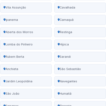
Vila Assunção
Cavalhada
Ipanema
Camaquã
Aberta dos Morros
Restinga
Lomba do Pinheiro
Hípica
Rubem Berta
Sarandi
Anchieta
São Sebastião
Jardim Leopoldina
Navegantes
São João
Humaitá
Farrapos
Floresta