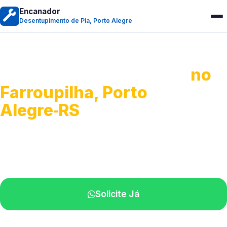
Encanador
Desentupimento de Pia, Porto Alegre
Desentupimento de Pia
no
Farroupilha, Porto
Alegre‑RS
Soluções completas para desobstrução.
Técnicos disponíveis na sua região.
Solicite Já