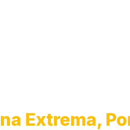
Desentupiment
Pia
na Extrema, Po