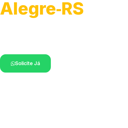
Alegre‑RS
Soluções completas para desobstrução.
Técnicos disponíveis na sua região.
Solicite Já