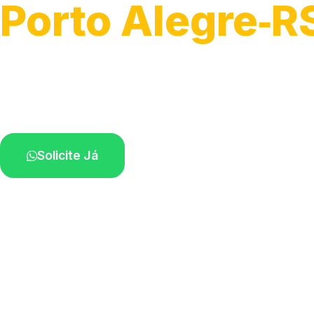
Porto Alegre‑R
Soluções completas para desobstrução.
Técnicos disponíveis na sua região.
Solicite Já