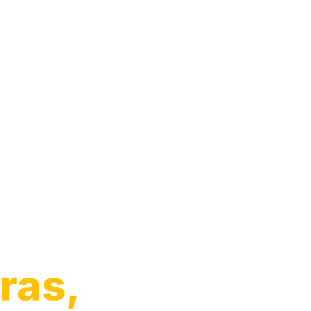
o de
ras,