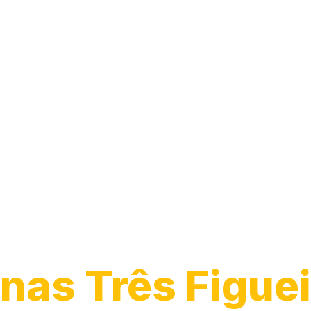
Desentupiment
Pia
nas Três Figuei