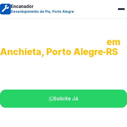
Encanador
Desentupimento de Pia, Porto Alegre
Desentupimento de Pia
em
Anchieta, Porto Alegre‑RS
Soluções completas para desobstrução.
Técnicos disponíveis na sua região.
Solicite Já