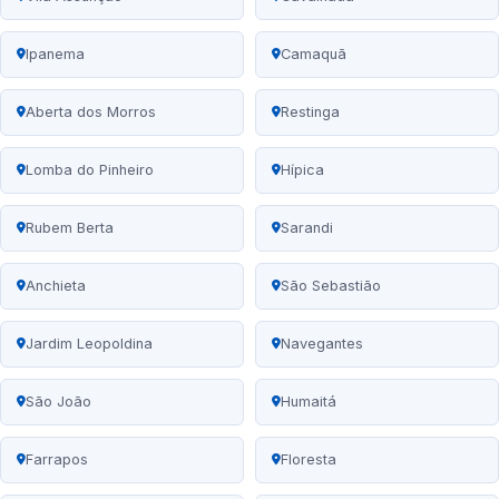
Ipanema
Camaquã
Aberta dos Morros
Restinga
Lomba do Pinheiro
Hípica
Rubem Berta
Sarandi
Anchieta
São Sebastião
Jardim Leopoldina
Navegantes
São João
Humaitá
Farrapos
Floresta