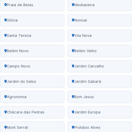
Praia de Belas
Medianeira
Glória
Nonoai
Santa Tereza
Vila Nova
Belém Novo
Belém Velho
Campo Novo
Jardim Carvalho
Jardim do Salso
Jardim Sabará
Agronomia
Bom Jesus
Chácara das Pedras
Jardim Europa
Mont Serrat
Protásio Alves