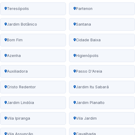
Teresópolis
Partenon
Jardim Botânico
Santana
Bom Fim
Cidade Baixa
Azenha
Higienópolis
Auxiliadora
Passo D'Areia
Cristo Redentor
Jardim Itu Sabará
Jardim Lindóia
Jardim Planalto
Vila Ipiranga
Vila Jardim
Vila Assunção
Cavalhada