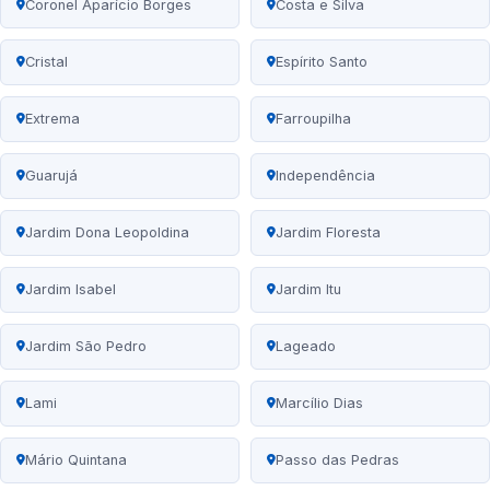
Coronel Aparício Borges
Costa e Silva
Cristal
Espírito Santo
Extrema
Farroupilha
Guarujá
Independência
Jardim Dona Leopoldina
Jardim Floresta
Jardim Isabel
Jardim Itu
Jardim São Pedro
Lageado
Lami
Marcílio Dias
Mário Quintana
Passo das Pedras