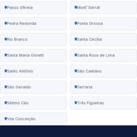
Passo d’Areia
Mont’ Serrat
Pedra Redonda
Ponta Grossa
Rio Branco
Santa Cecília
Santa Maria Goretti
Santa Rosa de Lima
Santo Antônio
São Caetano
São Geraldo
Serraria
Sétimo Céu
Três Figueiras
Vila Conceição