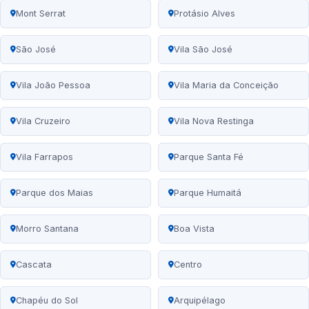
Mont Serrat
Protásio Alves
São José
Vila São José
Vila João Pessoa
Vila Maria da Conceição
Vila Cruzeiro
Vila Nova Restinga
Vila Farrapos
Parque Santa Fé
Parque dos Maias
Parque Humaitá
Morro Santana
Boa Vista
Cascata
Centro
Chapéu do Sol
Arquipélago