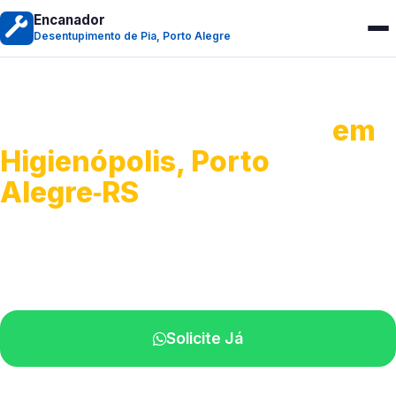
Encanador
Desentupimento de Pia, Porto Alegre
Desentupimento de Pia
em
Higienópolis, Porto
Alegre‑RS
Soluções completas para desobstrução.
Técnicos disponíveis na sua região.
Solicite Já