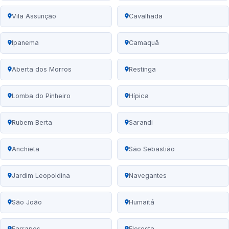
Vila Assunção
Cavalhada
Ipanema
Camaquã
Aberta dos Morros
Restinga
Lomba do Pinheiro
Hípica
Rubem Berta
Sarandi
Anchieta
São Sebastião
Jardim Leopoldina
Navegantes
São João
Humaitá
Farrapos
Floresta