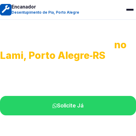
Encanador
Desentupimento de Pia, Porto Alegre
Desentupimento de Pia
no
Lami, Porto Alegre‑RS
Soluções completas para desobstrução.
Técnicos disponíveis na sua região.
Solicite Já