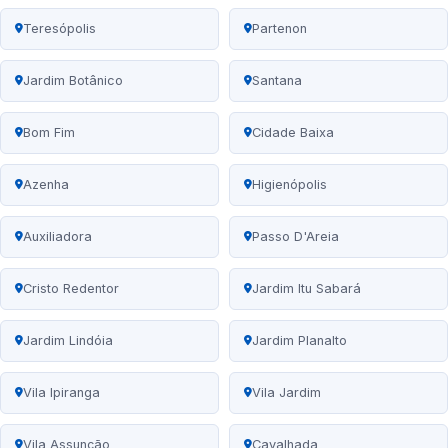
Teresópolis
Partenon
Jardim Botânico
Santana
Bom Fim
Cidade Baixa
Azenha
Higienópolis
Auxiliadora
Passo D'Areia
Cristo Redentor
Jardim Itu Sabará
Jardim Lindóia
Jardim Planalto
Vila Ipiranga
Vila Jardim
Vila Assunção
Cavalhada