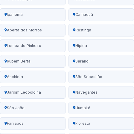
Ipanema
Camaquã
Aberta dos Morros
Restinga
Lomba do Pinheiro
Hípica
Rubem Berta
Sarandi
Anchieta
São Sebastião
Jardim Leopoldina
Navegantes
São João
Humaitá
Farrapos
Floresta