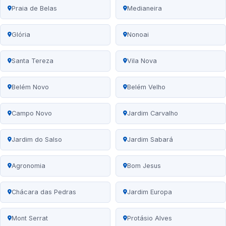
Praia de Belas
Medianeira
Glória
Nonoai
Santa Tereza
Vila Nova
Belém Novo
Belém Velho
Campo Novo
Jardim Carvalho
Jardim do Salso
Jardim Sabará
Agronomia
Bom Jesus
Chácara das Pedras
Jardim Europa
Mont Serrat
Protásio Alves