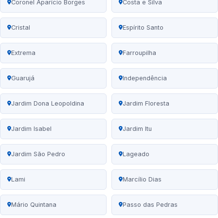
Coronel Aparício Borges
Costa e Silva
Cristal
Espírito Santo
Extrema
Farroupilha
Guarujá
Independência
Jardim Dona Leopoldina
Jardim Floresta
Jardim Isabel
Jardim Itu
Jardim São Pedro
Lageado
Lami
Marcílio Dias
Mário Quintana
Passo das Pedras