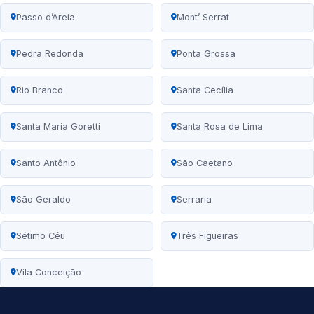
Passo d’Areia
Mont’ Serrat
Pedra Redonda
Ponta Grossa
Rio Branco
Santa Cecília
Santa Maria Goretti
Santa Rosa de Lima
Santo Antônio
São Caetano
São Geraldo
Serraria
Sétimo Céu
Três Figueiras
Vila Conceição