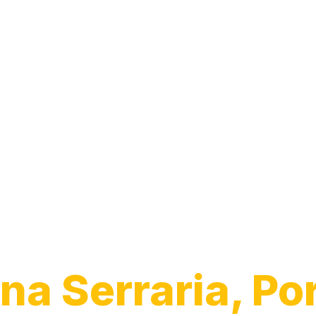
Desentupiment
Pia
na Serraria, Po