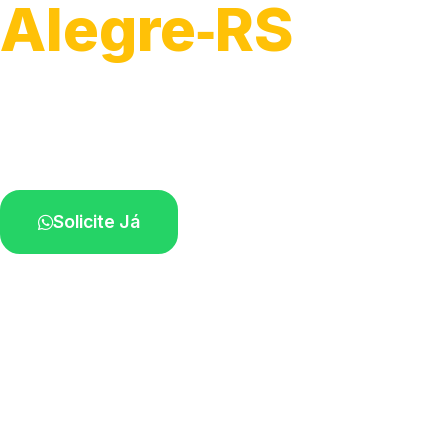
Alegre‑RS
Soluções completas para desobstrução.
Técnicos disponíveis na sua região.
Solicite Já